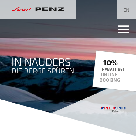
Navigation
überspringen
EN
IN NAUDERS
10%
DIE BERGE SPÜREN
RABATT BEI
ONLINE
BOOKING